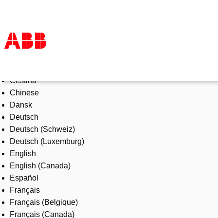
Select Language
Products & Solutions
Čeština
Industries
Chinese
Services
Dansk
About us
Deutsch
Where to buy
Deutsch (Schweiz)
Contact us
Deutsch (Luxemburg)
Careers
English
English (Canada)
Español
Français
Français (Belgique)
Français (Canada)