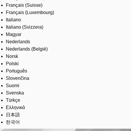
Français (Suisse)
Français (Luxembourg)
Italiano
Italiano (Svizzera)
Magyar
Nederlands
Nederlands (België)
Norsk
Polski
Português
Slovenčina
Suomi
Svenska
Türkçe
Ελληνικά
日本語
한국어