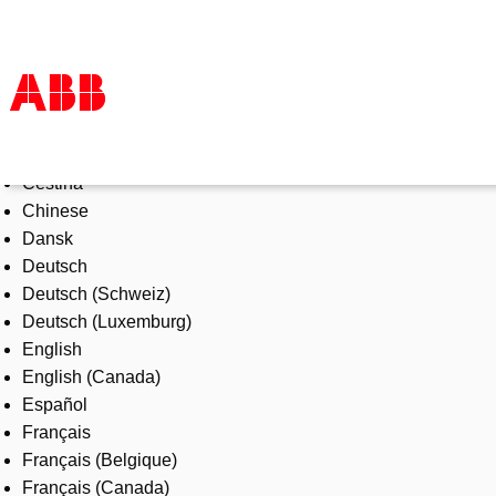
Select Language
Products & Solutions
Čeština
Industries
Chinese
Services
Dansk
About us
Deutsch
Where to buy
Deutsch (Schweiz)
Contact us
Deutsch (Luxemburg)
Careers
English
English (Canada)
Español
Français
Français (Belgique)
Français (Canada)