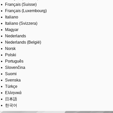
Français (Suisse)
Français (Luxembourg)
Italiano
Italiano (Svizzera)
Magyar
Nederlands
Nederlands (België)
Norsk
Polski
Português
Slovenčina
Suomi
Svenska
Türkçe
Ελληνικά
日本語
한국어