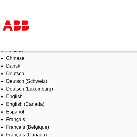
Select Language
Products & Solutions
Čeština
Industries
Chinese
Services
Dansk
About us
Deutsch
Where to buy
Deutsch (Schweiz)
Contact us
Deutsch (Luxemburg)
Careers
English
English (Canada)
Español
Français
Français (Belgique)
Français (Canada)