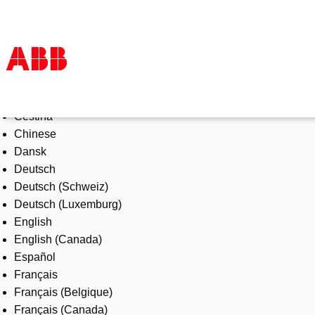
Select Language
Products & Solutions
Čeština
Industries
Chinese
Services
Dansk
About us
Deutsch
Where to buy
Deutsch (Schweiz)
Contact us
Deutsch (Luxemburg)
Careers
English
English (Canada)
Español
Français
Français (Belgique)
Français (Canada)