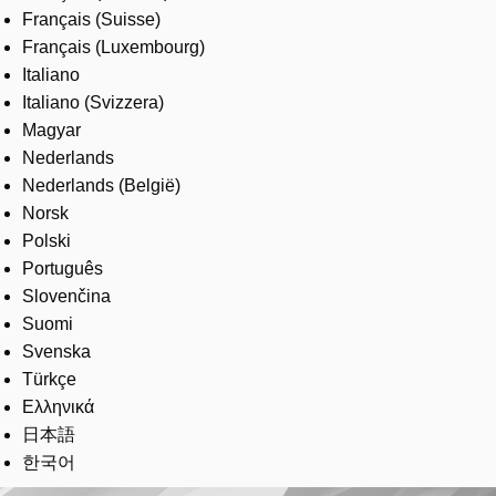
Français (Suisse)
Français (Luxembourg)
Italiano
Italiano (Svizzera)
Magyar
Nederlands
Nederlands (België)
Norsk
Polski
Português
Slovenčina
Suomi
Svenska
Türkçe
Ελληνικά
日本語
한국어