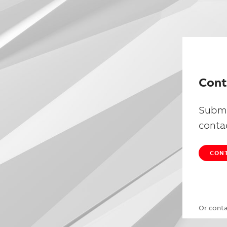
Cont
Submi
conta
CONT
Or cont