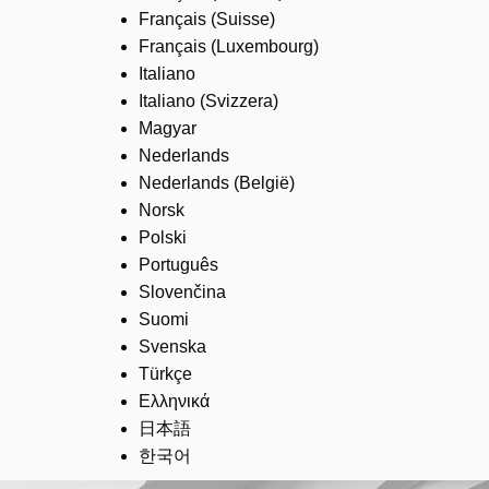
Français (Suisse)
Français (Luxembourg)
Italiano
Italiano (Svizzera)
Magyar
Nederlands
Nederlands (België)
Norsk
Polski
Português
Slovenčina
Suomi
Svenska
Türkçe
Ελληνικά
日本語
한국어