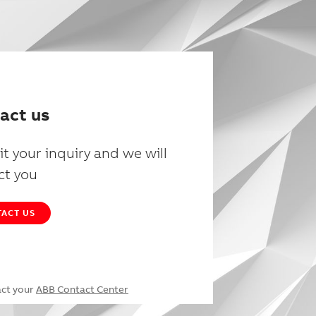
act us
t your inquiry and we will
ct you
ACT US
act your
ABB Contact Center