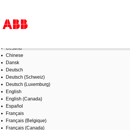
Select Language
Products & Solutions
Čeština
Industries
Chinese
Services
Dansk
About us
Deutsch
Where to buy
Deutsch (Schweiz)
Contact us
Deutsch (Luxemburg)
Careers
English
English (Canada)
Español
Français
Français (Belgique)
Français (Canada)