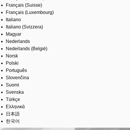
Français (Suisse)
Français (Luxembourg)
Italiano
Italiano (Svizzera)
Magyar
Nederlands
Nederlands (België)
Norsk
Polski
Português
Slovenčina
Suomi
Svenska
Türkçe
Ελληνικά
日本語
한국어