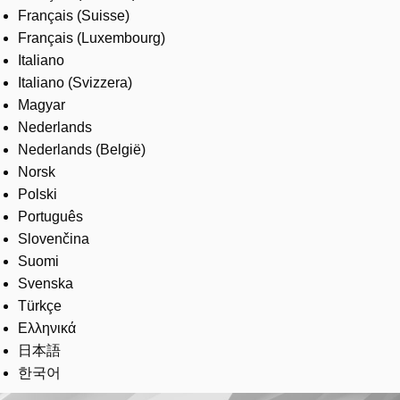
Français (Suisse)
Français (Luxembourg)
Italiano
Italiano (Svizzera)
Magyar
Nederlands
Nederlands (België)
Norsk
Polski
Português
Slovenčina
Suomi
Svenska
Türkçe
Ελληνικά
日本語
한국어