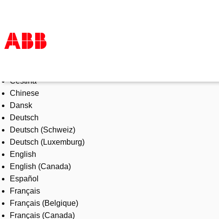
Select Language
Products & Solutions
Čeština
Industries
Chinese
Services
Dansk
About us
Deutsch
Where to buy
Deutsch (Schweiz)
Contact us
Deutsch (Luxemburg)
Careers
English
English (Canada)
Español
Français
Français (Belgique)
Français (Canada)