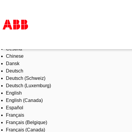
Select Language
Products & Solutions
Čeština
Industries
Chinese
Services
Dansk
About us
Deutsch
Where to buy
Deutsch (Schweiz)
Contact us
Deutsch (Luxemburg)
Careers
English
English (Canada)
Español
Français
Français (Belgique)
Français (Canada)