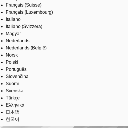
Français (Suisse)
Français (Luxembourg)
Italiano
Italiano (Svizzera)
Magyar
Nederlands
Nederlands (België)
Norsk
Polski
Português
Slovenčina
Suomi
Svenska
Türkçe
Ελληνικά
日本語
한국어