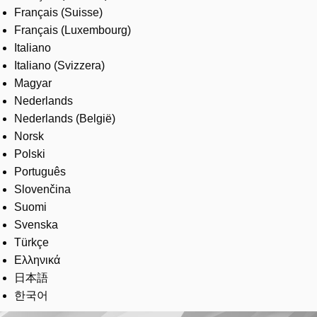
Français (Suisse)
Français (Luxembourg)
Italiano
Italiano (Svizzera)
Magyar
Nederlands
Nederlands (België)
Norsk
Polski
Português
Slovenčina
Suomi
Svenska
Türkçe
Ελληνικά
日本語
한국어