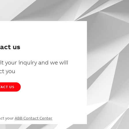
act us
t your inquiry and we will
ct you
ACT US
act your
ABB Contact Center