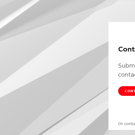
Cont
Submi
conta
CONT
Or cont