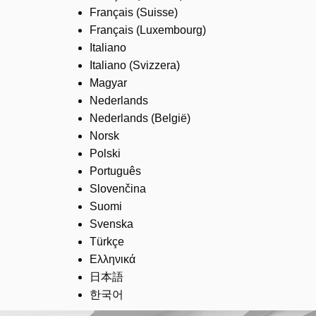
Français (Suisse)
Français (Luxembourg)
Italiano
Italiano (Svizzera)
Magyar
Nederlands
Nederlands (België)
Norsk
Polski
Português
Slovenčina
Suomi
Svenska
Türkçe
Ελληνικά
日本語
한국어