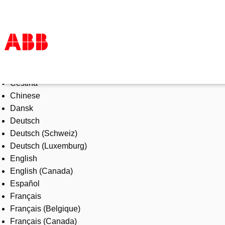
Select Language
Products & Solutions
Čeština
Industries
Chinese
Services
Dansk
About us
Deutsch
Where to buy
Deutsch (Schweiz)
Contact us
Deutsch (Luxemburg)
Careers
English
English (Canada)
Español
Français
Français (Belgique)
Français (Canada)