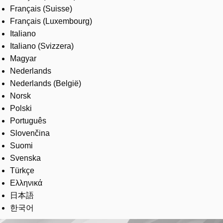
Français (Suisse)
Français (Luxembourg)
Italiano
Italiano (Svizzera)
Magyar
Nederlands
Nederlands (België)
Norsk
Polski
Português
Slovenčina
Suomi
Svenska
Türkçe
Ελληνικά
日本語
한국어