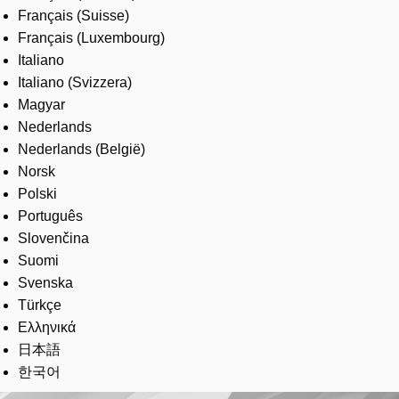
Français (Suisse)
Français (Luxembourg)
Italiano
Italiano (Svizzera)
Magyar
Nederlands
Nederlands (België)
Norsk
Polski
Português
Slovenčina
Suomi
Svenska
Türkçe
Ελληνικά
日本語
한국어