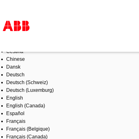
Select Language
Products & Solutions
Čeština
Industries
Chinese
Services
Dansk
About us
Deutsch
Where to buy
Deutsch (Schweiz)
Contact us
Deutsch (Luxemburg)
Careers
English
English (Canada)
Español
Français
Français (Belgique)
Français (Canada)