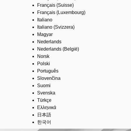
Français (Suisse)
Français (Luxembourg)
Italiano
Italiano (Svizzera)
Magyar
Nederlands
Nederlands (België)
Norsk
Polski
Português
Slovenčina
Suomi
Svenska
Türkçe
Ελληνικά
日本語
한국어