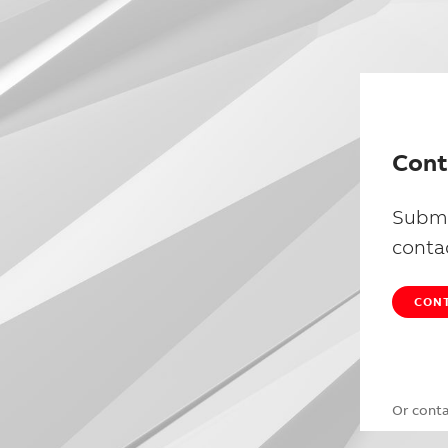
Cont
Submi
conta
CONT
Or cont