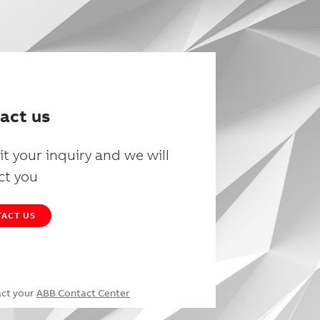
act us
t your inquiry and we will
ct you
ACT US
act your
ABB Contact Center