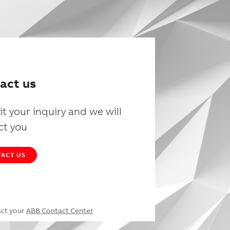
act us
t your inquiry and we will
ct you
ACT US
act your
ABB Contact Center