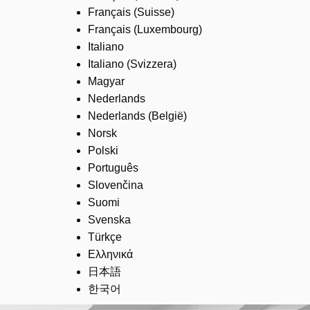
Français (Suisse)
Français (Luxembourg)
Italiano
Italiano (Svizzera)
Magyar
Nederlands
Nederlands (België)
Norsk
Polski
Português
Slovenčina
Suomi
Svenska
Türkçe
Ελληνικά
日本語
한국어