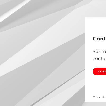
Cont
Submi
conta
CONT
Or cont