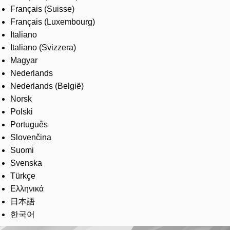
Français (Suisse)
Français (Luxembourg)
Italiano
Italiano (Svizzera)
Magyar
Nederlands
Nederlands (België)
Norsk
Polski
Português
Slovenčina
Suomi
Svenska
Türkçe
Ελληνικά
日本語
한국어