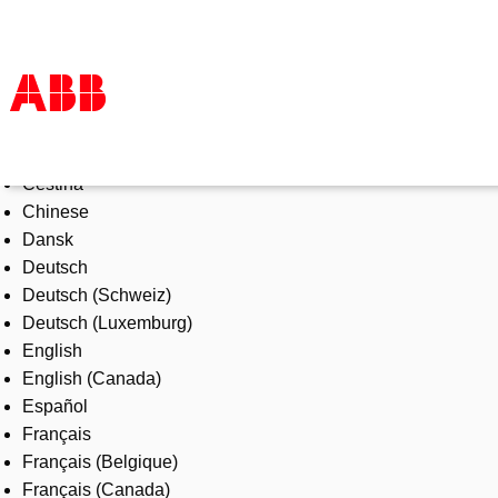
Select Language
Products & Solutions
Čeština
Industries
Chinese
Services
Dansk
About us
Deutsch
Where to buy
Deutsch (Schweiz)
Contact us
Deutsch (Luxemburg)
Careers
English
English (Canada)
Español
Français
Français (Belgique)
Français (Canada)