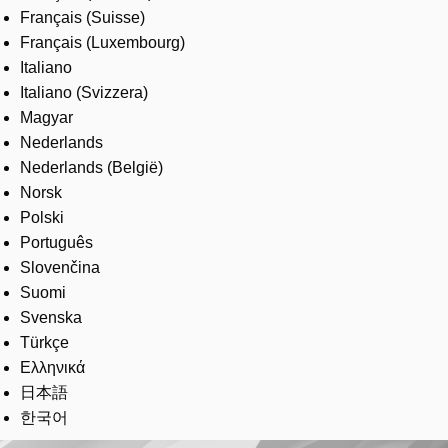
Français (Suisse)
Français (Luxembourg)
Italiano
Italiano (Svizzera)
Magyar
Nederlands
Nederlands (België)
Norsk
Polski
Português
Slovenčina
Suomi
Svenska
Türkçe
Ελληνικά
日本語
한국어