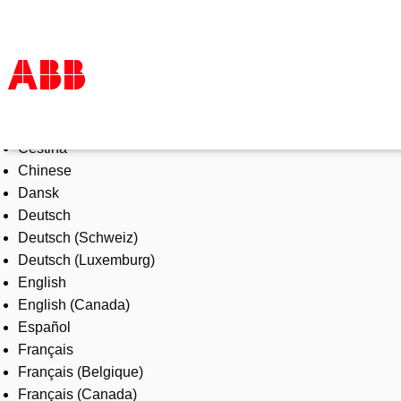
Select Language
Products & Solutions
Čeština
Industries
Chinese
Services
Dansk
About us
Deutsch
Where to buy
Deutsch (Schweiz)
Contact us
Deutsch (Luxemburg)
Careers
English
English (Canada)
Español
Français
Français (Belgique)
Français (Canada)