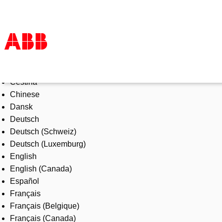
Select Language
Products & Solutions
Čeština
Industries
Chinese
Services
Dansk
About us
Deutsch
Where to buy
Deutsch (Schweiz)
Contact us
Deutsch (Luxemburg)
Careers
English
English (Canada)
Español
Français
Français (Belgique)
Français (Canada)