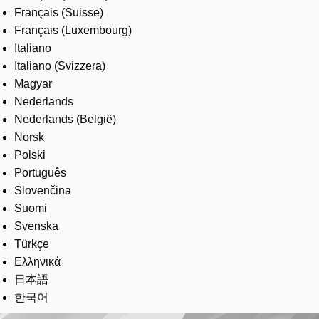
Français (Suisse)
Français (Luxembourg)
Italiano
Italiano (Svizzera)
Magyar
Nederlands
Nederlands (België)
Norsk
Polski
Português
Slovenčina
Suomi
Svenska
Türkçe
Ελληνικά
日本語
한국어