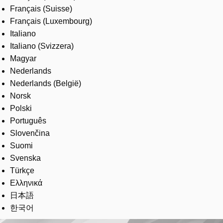
Français (Suisse)
Français (Luxembourg)
Italiano
Italiano (Svizzera)
Magyar
Nederlands
Nederlands (België)
Norsk
Polski
Português
Slovenčina
Suomi
Svenska
Türkçe
Ελληνικά
日本語
한국어