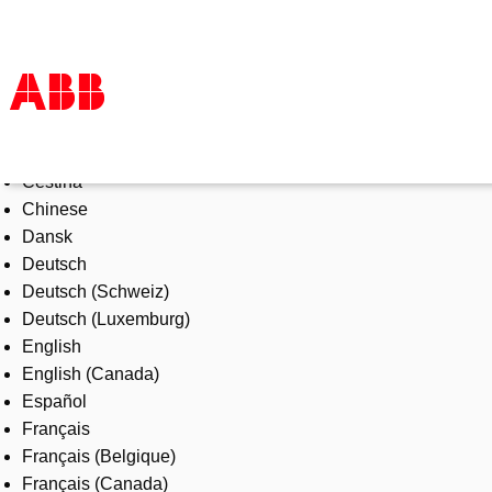
Select Language
Products & Solutions
Čeština
Industries
Chinese
Services
Dansk
About us
Deutsch
Where to buy
Deutsch (Schweiz)
Contact us
Deutsch (Luxemburg)
Careers
English
English (Canada)
Español
Français
Français (Belgique)
Français (Canada)