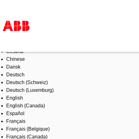
Select Language
Products & Solutions
Čeština
Industries
Chinese
Services
Dansk
About us
Deutsch
Where to buy
Deutsch (Schweiz)
Contact us
Deutsch (Luxemburg)
Careers
English
English (Canada)
Español
Français
Français (Belgique)
Français (Canada)