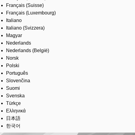
Français (Suisse)
Français (Luxembourg)
Italiano
Italiano (Svizzera)
Magyar
Nederlands
Nederlands (België)
Norsk
Polski
Português
Slovenčina
Suomi
Svenska
Türkçe
Ελληνικά
日本語
한국어