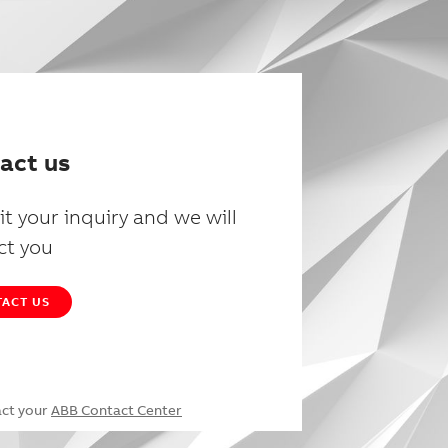
act us
t your inquiry and we will
ct you
ACT US
act your
ABB Contact Center