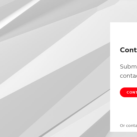
Cont
Submi
conta
CONT
Or cont