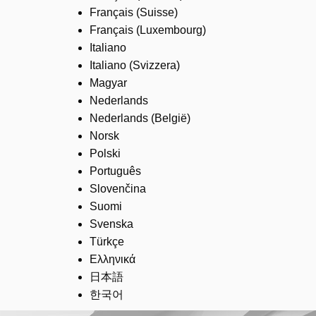
Français (Suisse)
Français (Luxembourg)
Italiano
Italiano (Svizzera)
Magyar
Nederlands
Nederlands (België)
Norsk
Polski
Português
Slovenčina
Suomi
Svenska
Türkçe
Ελληνικά
日本語
한국어