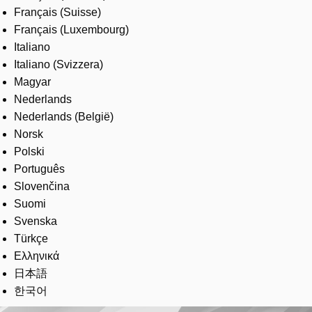
Français (Suisse)
Français (Luxembourg)
Italiano
Italiano (Svizzera)
Magyar
Nederlands
Nederlands (België)
Norsk
Polski
Português
Slovenčina
Suomi
Svenska
Türkçe
Ελληνικά
日本語
한국어