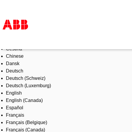
Select Language
Products & Solutions
Čeština
Industries
Chinese
Services
Dansk
About us
Deutsch
Where to buy
Deutsch (Schweiz)
Contact us
Deutsch (Luxemburg)
Careers
English
English (Canada)
Español
Français
Français (Belgique)
Français (Canada)