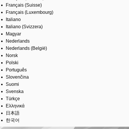
Français (Suisse)
Français (Luxembourg)
Italiano
Italiano (Svizzera)
Magyar
Nederlands
Nederlands (België)
Norsk
Polski
Português
Slovenčina
Suomi
Svenska
Türkçe
Ελληνικά
日本語
한국어