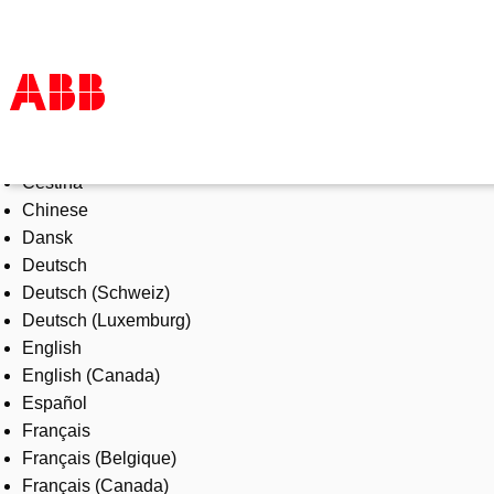
Select Language
Products & Solutions
Čeština
Industries
Chinese
Services
Dansk
About us
Deutsch
Where to buy
Deutsch (Schweiz)
Contact us
Deutsch (Luxemburg)
Careers
English
English (Canada)
Español
Français
Français (Belgique)
Français (Canada)