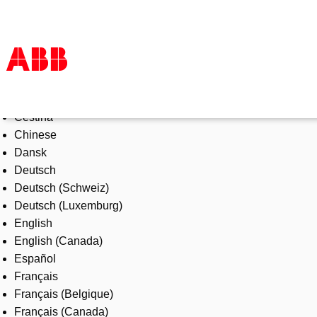
Select Language
Products & Solutions
Čeština
Industries
Chinese
Services
Dansk
About us
Deutsch
Where to buy
Deutsch (Schweiz)
Contact us
Deutsch (Luxemburg)
Careers
English
English (Canada)
Español
Français
Français (Belgique)
Français (Canada)