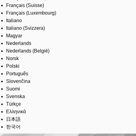
Français (Suisse)
Français (Luxembourg)
Italiano
Italiano (Svizzera)
Magyar
Nederlands
Nederlands (België)
Norsk
Polski
Português
Slovenčina
Suomi
Svenska
Türkçe
Ελληνικά
日本語
한국어