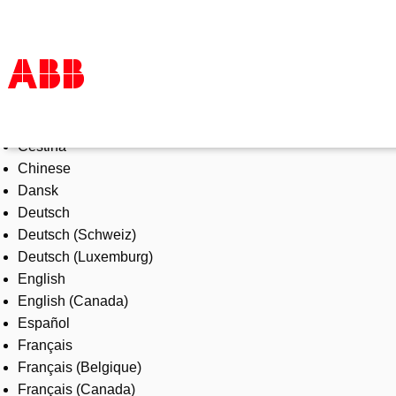
Select Language
Products & Solutions
Čeština
Industries
Chinese
Services
Dansk
About us
Deutsch
Where to buy
Deutsch (Schweiz)
Contact us
Deutsch (Luxemburg)
Careers
English
English (Canada)
Español
Français
Français (Belgique)
Français (Canada)