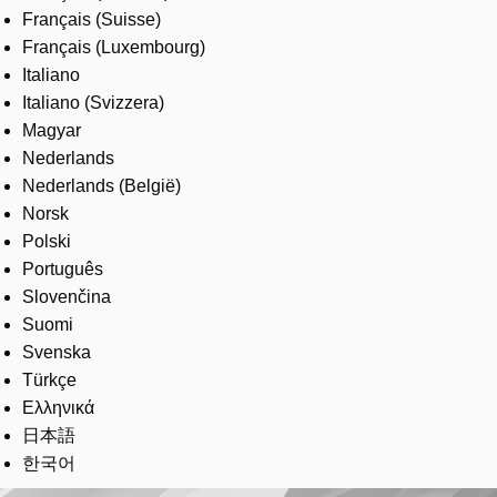
Français (Suisse)
Français (Luxembourg)
Italiano
Italiano (Svizzera)
Magyar
Nederlands
Nederlands (België)
Norsk
Polski
Português
Slovenčina
Suomi
Svenska
Türkçe
Ελληνικά
日本語
한국어