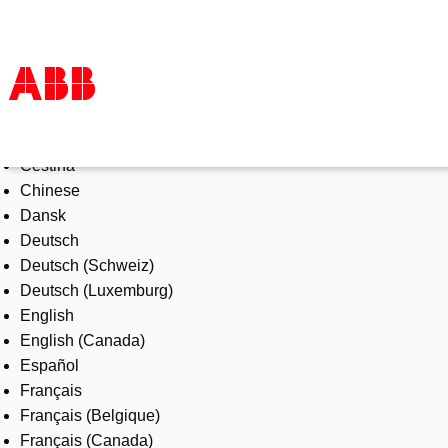
Select Language
Products & Solutions
Čeština
Industries
Chinese
Services
Dansk
About us
Deutsch
Where to buy
Deutsch (Schweiz)
Contact us
Deutsch (Luxemburg)
Careers
English
English (Canada)
Español
Français
Français (Belgique)
Français (Canada)