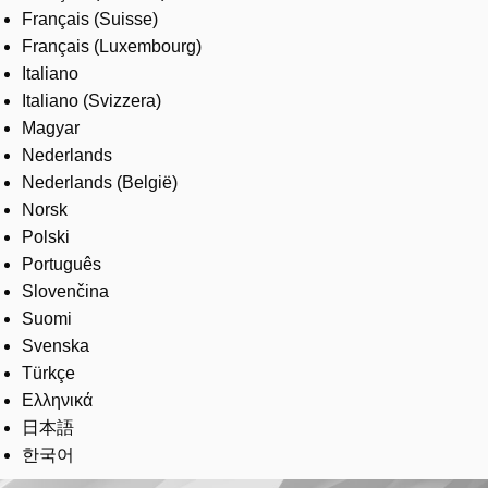
Français (Suisse)
Français (Luxembourg)
Italiano
Italiano (Svizzera)
Magyar
Nederlands
Nederlands (België)
Norsk
Polski
Português
Slovenčina
Suomi
Svenska
Türkçe
Ελληνικά
日本語
한국어