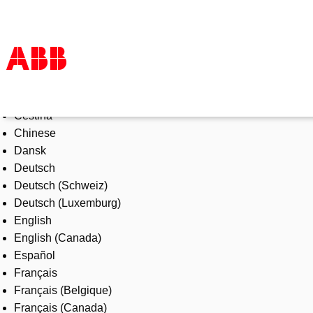
Select Language
Products & Solutions
Čeština
Industries
Chinese
Services
Dansk
About us
Deutsch
Where to buy
Deutsch (Schweiz)
Contact us
Deutsch (Luxemburg)
Careers
English
English (Canada)
Español
Français
Français (Belgique)
Français (Canada)