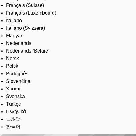
Français (Suisse)
Français (Luxembourg)
Italiano
Italiano (Svizzera)
Magyar
Nederlands
Nederlands (België)
Norsk
Polski
Português
Slovenčina
Suomi
Svenska
Türkçe
Ελληνικά
日本語
한국어