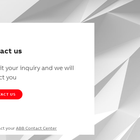
act us
t your inquiry and we will
ct you
ACT US
act your
ABB Contact Center