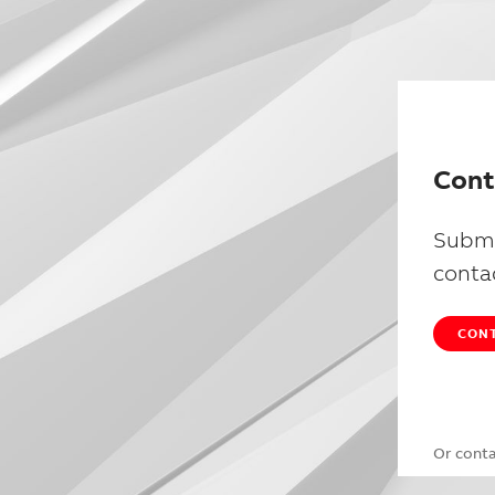
Cont
Submi
conta
CONT
Or cont