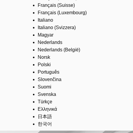
Français (Suisse)
Français (Luxembourg)
Italiano
Italiano (Svizzera)
Magyar
Nederlands
Nederlands (België)
Norsk
Polski
Português
Slovenčina
Suomi
Svenska
Türkçe
Ελληνικά
日本語
한국어