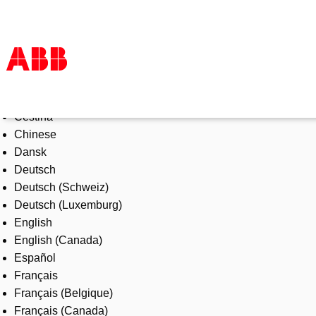
Select Language
Products & Solutions
Čeština
Industries
Chinese
Services
Dansk
About us
Deutsch
Where to buy
Deutsch (Schweiz)
Contact us
Deutsch (Luxemburg)
Careers
English
English (Canada)
Español
Français
Français (Belgique)
Français (Canada)