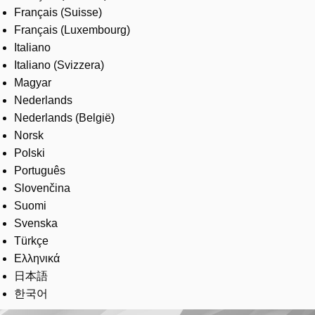
Français (Suisse)
Français (Luxembourg)
Italiano
Italiano (Svizzera)
Magyar
Nederlands
Nederlands (België)
Norsk
Polski
Português
Slovenčina
Suomi
Svenska
Türkçe
Ελληνικά
日本語
한국어