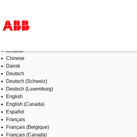
Select Language
Products & Solutions
Čeština
Industries
Chinese
Services
Dansk
About us
Deutsch
Where to buy
Deutsch (Schweiz)
Contact us
Deutsch (Luxemburg)
Careers
English
English (Canada)
Español
Français
Français (Belgique)
Français (Canada)