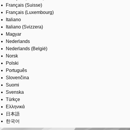
Français (Suisse)
Français (Luxembourg)
Italiano
Italiano (Svizzera)
Magyar
Nederlands
Nederlands (België)
Norsk
Polski
Português
Slovenčina
Suomi
Svenska
Türkçe
Ελληνικά
日本語
한국어