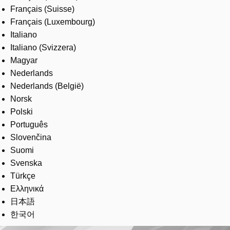
Français (Suisse)
Français (Luxembourg)
Italiano
Italiano (Svizzera)
Magyar
Nederlands
Nederlands (België)
Norsk
Polski
Português
Slovenčina
Suomi
Svenska
Türkçe
Ελληνικά
日本語
한국어