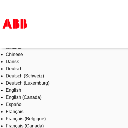
Select Language
Products & Solutions
Čeština
Industries
Chinese
Services
Dansk
About us
Deutsch
Where to buy
Deutsch (Schweiz)
Contact us
Deutsch (Luxemburg)
Careers
English
English (Canada)
Español
Français
Français (Belgique)
Français (Canada)