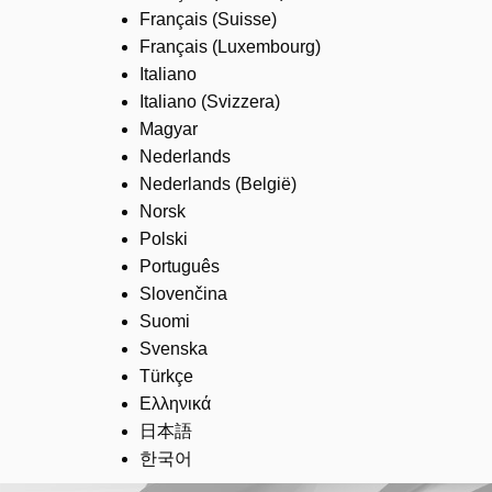
Français (Suisse)
Français (Luxembourg)
Italiano
Italiano (Svizzera)
Magyar
Nederlands
Nederlands (België)
Norsk
Polski
Português
Slovenčina
Suomi
Svenska
Türkçe
Ελληνικά
日本語
한국어