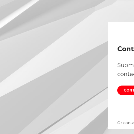
Cont
Submi
conta
CONT
Or cont