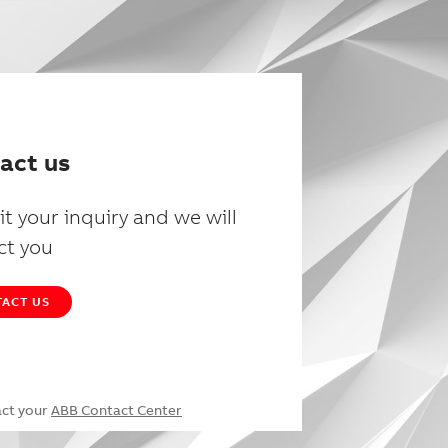
act us
t your inquiry and we will
ct you
ACT US
act your
ABB Contact Center