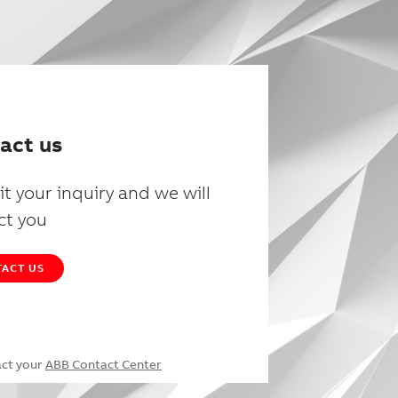
act us
t your inquiry and we will
ct you
ACT US
act your
ABB Contact Center