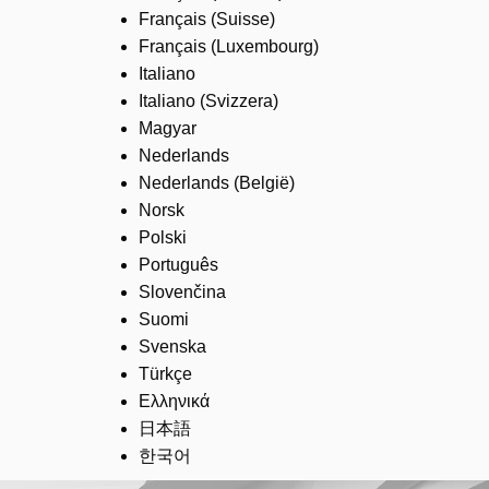
Français (Suisse)
Français (Luxembourg)
Italiano
Italiano (Svizzera)
Magyar
Nederlands
Nederlands (België)
Norsk
Polski
Português
Slovenčina
Suomi
Svenska
Türkçe
Ελληνικά
日本語
한국어