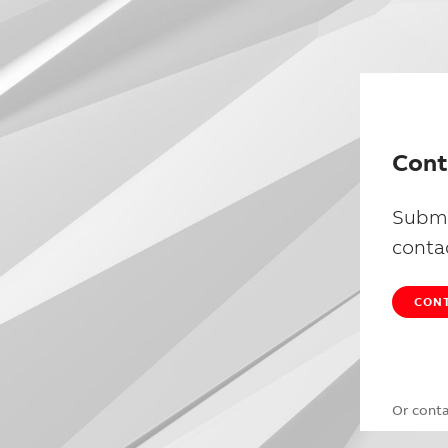
Cont
Submi
conta
CONT
Or cont