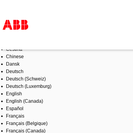
Select Language
Products & Solutions
Čeština
Industries
Chinese
Services
Dansk
About us
Deutsch
Where to buy
Deutsch (Schweiz)
Contact us
Deutsch (Luxemburg)
Careers
English
English (Canada)
Español
Français
Français (Belgique)
Français (Canada)