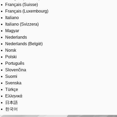
Français (Suisse)
Français (Luxembourg)
Italiano
Italiano (Svizzera)
Magyar
Nederlands
Nederlands (België)
Norsk
Polski
Português
Slovenčina
Suomi
Svenska
Türkçe
Ελληνικά
日本語
한국어