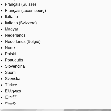
Français (Suisse)
Français (Luxembourg)
Italiano
Italiano (Svizzera)
Magyar
Nederlands
Nederlands (België)
Norsk
Polski
Português
Slovenčina
Suomi
Svenska
Türkçe
Ελληνικά
日本語
한국어