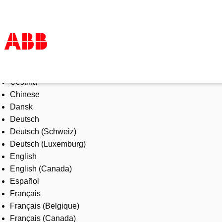
Select Language
Products & Solutions
Čeština
Industries
Chinese
Services
Dansk
About us
Deutsch
Where to buy
Deutsch (Schweiz)
Contact us
Deutsch (Luxemburg)
Careers
English
English (Canada)
Español
Français
Français (Belgique)
Français (Canada)