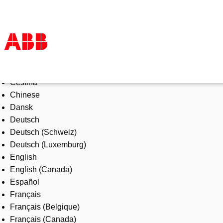
Select Language
Products & Solutions
Čeština
Industries
Chinese
Services
Dansk
About us
Deutsch
Where to buy
Deutsch (Schweiz)
Contact us
Deutsch (Luxemburg)
Careers
English
English (Canada)
Español
Français
Français (Belgique)
Français (Canada)