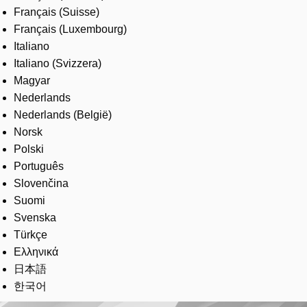
Français (Suisse)
Français (Luxembourg)
Italiano
Italiano (Svizzera)
Magyar
Nederlands
Nederlands (België)
Norsk
Polski
Português
Slovenčina
Suomi
Svenska
Türkçe
Ελληνικά
日本語
한국어