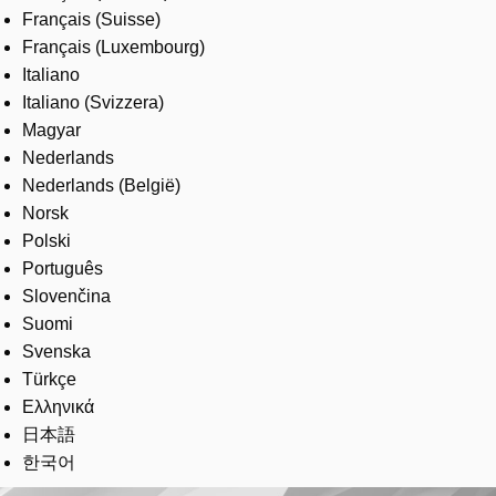
Français (Suisse)
Français (Luxembourg)
Italiano
Italiano (Svizzera)
Magyar
Nederlands
Nederlands (België)
Norsk
Polski
Português
Slovenčina
Suomi
Svenska
Türkçe
Ελληνικά
日本語
한국어