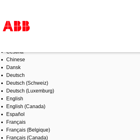
Select Language
Products & Solutions
Čeština
Industries
Chinese
Services
Dansk
About us
Deutsch
Where to buy
Deutsch (Schweiz)
Contact us
Deutsch (Luxemburg)
Careers
English
English (Canada)
Español
Français
Français (Belgique)
Français (Canada)