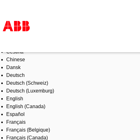
Select Language
Products & Solutions
Čeština
Industries
Chinese
Services
Dansk
About us
Deutsch
Where to buy
Deutsch (Schweiz)
Contact us
Deutsch (Luxemburg)
Careers
English
English (Canada)
Español
Français
Français (Belgique)
Français (Canada)