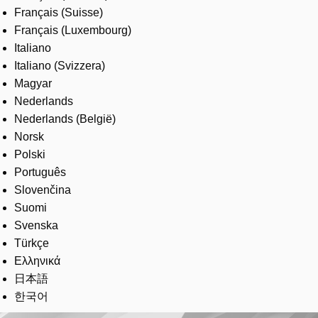
Français (Suisse)
Français (Luxembourg)
Italiano
Italiano (Svizzera)
Magyar
Nederlands
Nederlands (België)
Norsk
Polski
Português
Slovenčina
Suomi
Svenska
Türkçe
Ελληνικά
日本語
한국어