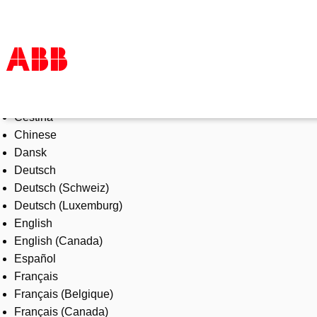
Select Language
Products & Solutions
Čeština
Industries
Chinese
Services
Dansk
About us
Deutsch
Where to buy
Deutsch (Schweiz)
Contact us
Deutsch (Luxemburg)
Careers
English
English (Canada)
Español
Français
Français (Belgique)
Français (Canada)