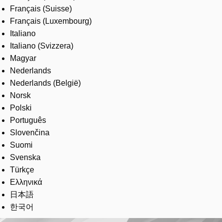
Français (Suisse)
Français (Luxembourg)
Italiano
Italiano (Svizzera)
Magyar
Nederlands
Nederlands (België)
Norsk
Polski
Português
Slovenčina
Suomi
Svenska
Türkçe
Ελληνικά
日本語
한국어