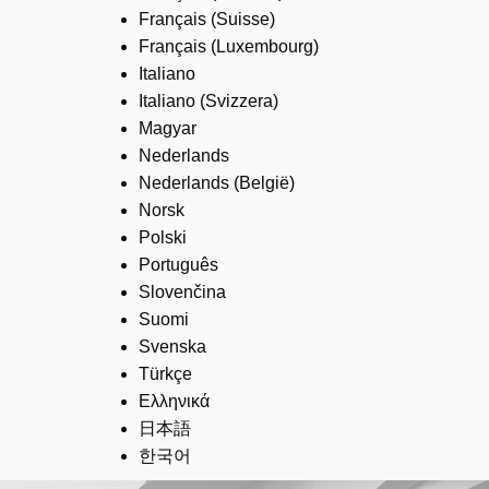
Français (Suisse)
Français (Luxembourg)
Italiano
Italiano (Svizzera)
Magyar
Nederlands
Nederlands (België)
Norsk
Polski
Português
Slovenčina
Suomi
Svenska
Türkçe
Ελληνικά
日本語
한국어