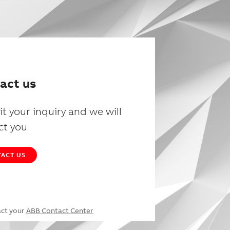
act us
t your inquiry and we will
ct you
ACT US
act your
ABB Contact Center