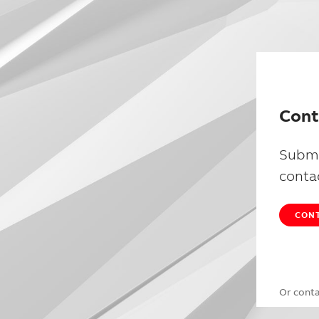
Cont
Submi
conta
CONT
Or cont