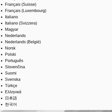
Français (Suisse)
Français (Luxembourg)
Italiano
Italiano (Svizzera)
Magyar
Nederlands
Nederlands (België)
Norsk
Polski
Português
Slovenčina
Suomi
Svenska
Türkçe
Ελληνικά
日本語
한국어