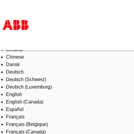
Select Language
Products & Solutions
Čeština
Industries
Chinese
Services
Dansk
About us
Deutsch
Where to buy
Deutsch (Schweiz)
Contact us
Deutsch (Luxemburg)
Careers
English
English (Canada)
Español
Français
Français (Belgique)
Français (Canada)