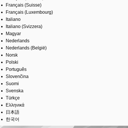
Français (Suisse)
Français (Luxembourg)
Italiano
Italiano (Svizzera)
Magyar
Nederlands
Nederlands (België)
Norsk
Polski
Português
Slovenčina
Suomi
Svenska
Türkçe
Ελληνικά
日本語
한국어