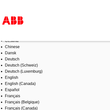
Select Language
Products & Solutions
Čeština
Industries
Chinese
Services
Dansk
About us
Deutsch
Where to buy
Deutsch (Schweiz)
Contact us
Deutsch (Luxemburg)
Careers
English
English (Canada)
Español
Français
Français (Belgique)
Français (Canada)