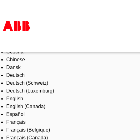
Select Language
Products & Solutions
Čeština
Industries
Chinese
Services
Dansk
About us
Deutsch
Where to buy
Deutsch (Schweiz)
Contact us
Deutsch (Luxemburg)
Careers
English
English (Canada)
Español
Français
Français (Belgique)
Français (Canada)