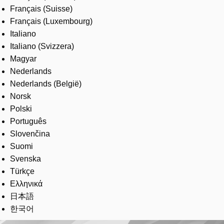
Français (Suisse)
Français (Luxembourg)
Italiano
Italiano (Svizzera)
Magyar
Nederlands
Nederlands (België)
Norsk
Polski
Português
Slovenčina
Suomi
Svenska
Türkçe
Ελληνικά
日本語
한국어