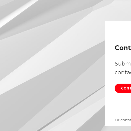
Cont
Submi
conta
CONT
Or cont