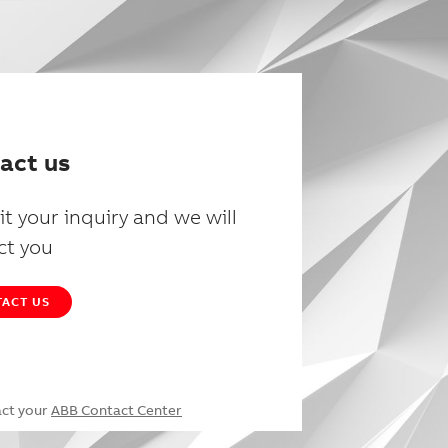
act us
t your inquiry and we will
ct you
ACT US
act your
ABB Contact Center