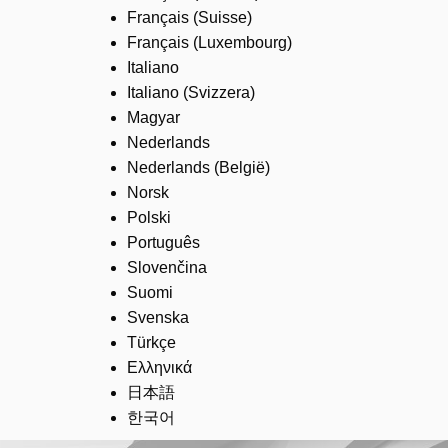
Français (Suisse)
Français (Luxembourg)
Italiano
Italiano (Svizzera)
Magyar
Nederlands
Nederlands (België)
Norsk
Polski
Português
Slovenčina
Suomi
Svenska
Türkçe
Ελληνικά
日本語
한국어