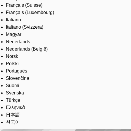
Français (Suisse)
Français (Luxembourg)
Italiano
Italiano (Svizzera)
Magyar
Nederlands
Nederlands (België)
Norsk
Polski
Português
Slovenčina
Suomi
Svenska
Türkçe
Ελληνικά
日本語
한국어