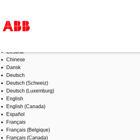
Select Language
Products & Solutions
Čeština
Industries
Chinese
Services
Dansk
About us
Deutsch
Where to buy
Deutsch (Schweiz)
Contact us
Deutsch (Luxemburg)
Careers
English
English (Canada)
Español
Français
Français (Belgique)
Français (Canada)