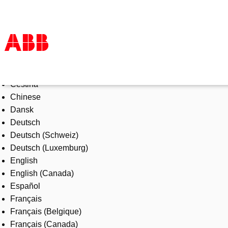
Select Language
Products & Solutions
Čeština
Industries
Chinese
Services
Dansk
About us
Deutsch
Where to buy
Deutsch (Schweiz)
Contact us
Deutsch (Luxemburg)
Careers
English
English (Canada)
Español
Français
Français (Belgique)
Français (Canada)