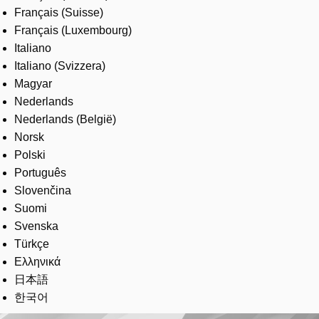
Français (Suisse)
Français (Luxembourg)
Italiano
Italiano (Svizzera)
Magyar
Nederlands
Nederlands (België)
Norsk
Polski
Português
Slovenčina
Suomi
Svenska
Türkçe
Ελληνικά
日本語
한국어