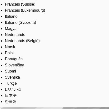
Français (Suisse)
Français (Luxembourg)
Italiano
Italiano (Svizzera)
Magyar
Nederlands
Nederlands (België)
Norsk
Polski
Português
Slovenčina
Suomi
Svenska
Türkçe
Ελληνικά
日本語
한국어