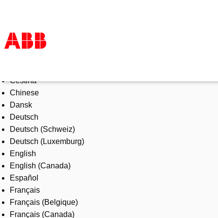
Select Language
Products & Solutions
Čeština
Industries
Chinese
Services
Dansk
About us
Deutsch
Where to buy
Deutsch (Schweiz)
Contact us
Deutsch (Luxemburg)
Careers
English
English (Canada)
Español
Français
Français (Belgique)
Français (Canada)