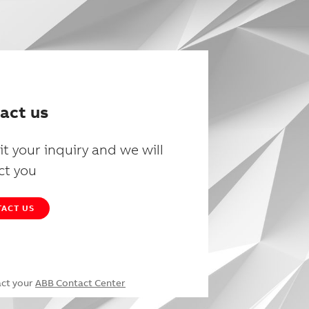
act us
t your inquiry and we will
ct you
ACT US
act your
ABB Contact Center