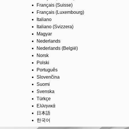
Français (Suisse)
Français (Luxembourg)
Italiano
Italiano (Svizzera)
Magyar
Nederlands
Nederlands (België)
Norsk
Polski
Português
Slovenčina
Suomi
Svenska
Türkçe
Ελληνικά
日本語
한국어