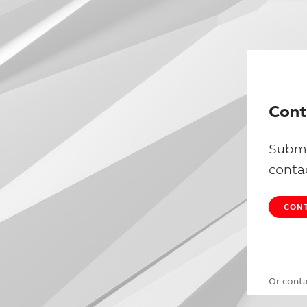
Cont
Submi
conta
CONT
Or cont