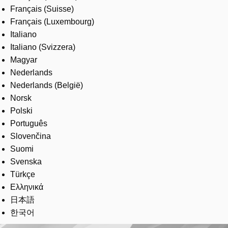
Français (Suisse)
Français (Luxembourg)
Italiano
Italiano (Svizzera)
Magyar
Nederlands
Nederlands (België)
Norsk
Polski
Português
Slovenčina
Suomi
Svenska
Türkçe
Ελληνικά
日本語
한국어