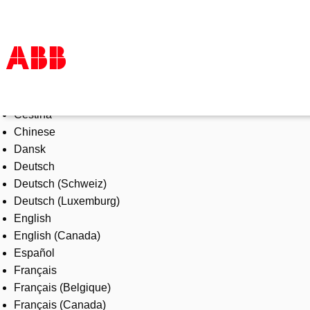
Select Language
Products & Solutions
Čeština
Industries
Chinese
Services
Dansk
About us
Deutsch
Where to buy
Deutsch (Schweiz)
Contact us
Deutsch (Luxemburg)
Careers
English
English (Canada)
Español
Français
Français (Belgique)
Français (Canada)