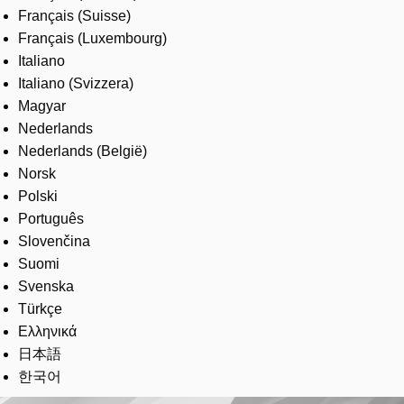
Français (Suisse)
Français (Luxembourg)
Italiano
Italiano (Svizzera)
Magyar
Nederlands
Nederlands (België)
Norsk
Polski
Português
Slovenčina
Suomi
Svenska
Türkçe
Ελληνικά
日本語
한국어