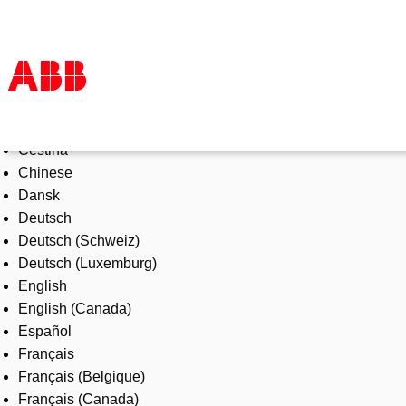
Select Language
Products & Solutions
Čeština
Industries
Chinese
Services
Dansk
About us
Deutsch
Where to buy
Deutsch (Schweiz)
Contact us
Deutsch (Luxemburg)
Careers
English
English (Canada)
Español
Français
Français (Belgique)
Français (Canada)