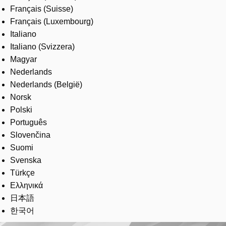
Français (Suisse)
Français (Luxembourg)
Italiano
Italiano (Svizzera)
Magyar
Nederlands
Nederlands (België)
Norsk
Polski
Português
Slovenčina
Suomi
Svenska
Türkçe
Ελληνικά
日本語
한국어