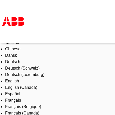
Select Language
Products & Solutions
Čeština
Industries
Chinese
Services
Dansk
About us
Deutsch
Where to buy
Deutsch (Schweiz)
Contact us
Deutsch (Luxemburg)
Careers
English
English (Canada)
Español
Français
Français (Belgique)
Français (Canada)